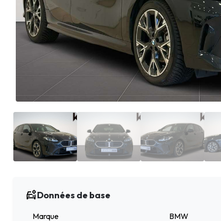
Données de base
Marque
BMW