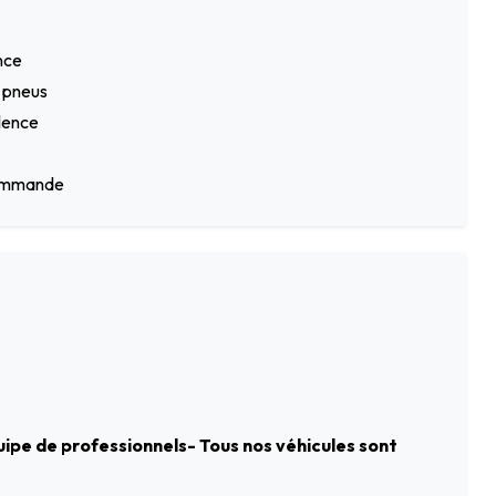
nce
n pneus
lence
écommande
uipe de professionnels- Tous nos véhicules sont