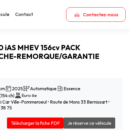
icule
Contact
Contactez-nous
 iAS MHEV 156cv PACK
CHE-REMORQUE/GARANTIE
 km
2025
Automatique
Essence
(154 ch)
Euro 6e
 Car Ville-Pommeroeul • Route de Mons 33 Bernissart •
 38 75
Télécharger la fiche PDF
Je réserve ce véhicule