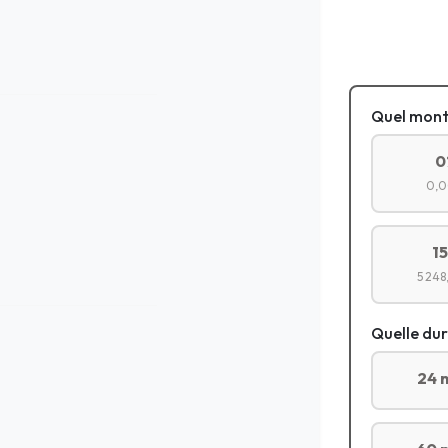
Quel mont
0
0,0
1
5 248
Quelle dur
24 