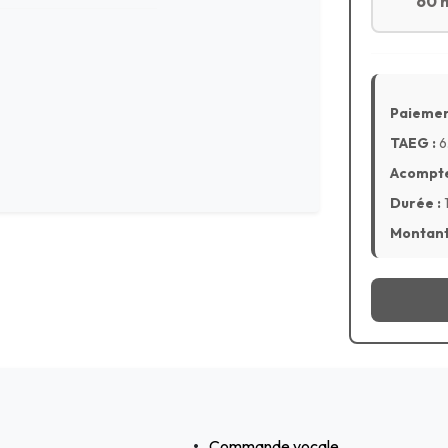
60 
Paiemen
TAEG :
6
Acompte
Durée :
Montant 
Commande vocale