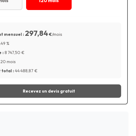
mois
120 mois
297,84
t mensuel :
€
/mois
.49
%
 :
8 747,50
€
120 mois
total :
44 488,87
€
Recevez un devis gratuit