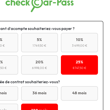
ant d’acompte souhaiteriez-vous payer ?
%
5%
10%
0 €
1 749,50 €
3 499,00 €
5%
20%
25%
,50 €
6 998,00 €
8 747,50 €
ée de contrat souhaiteriez-vous?
mois
36 mois
48 mois