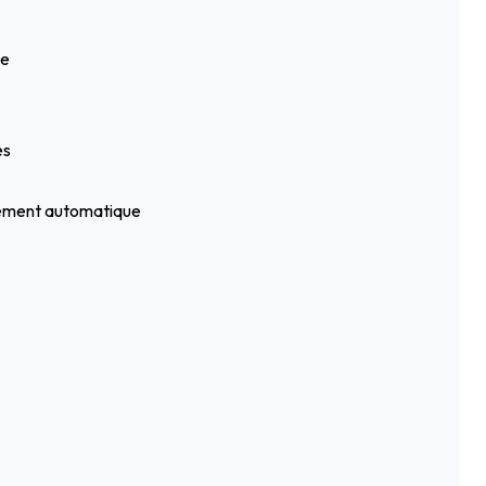
ue
es
ssement automatique