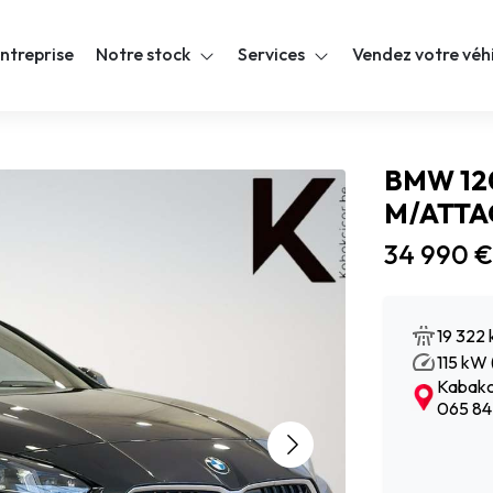
ntreprise
Notre stock
Services
Vendez votre véh
BMW 120
M/ATTA
34 990 €
19 322
115 kW 
Kabakci
065 84